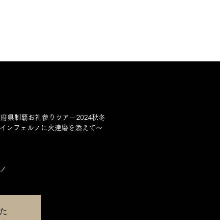
NEWS
FEATURE
UPCOMING
ABOUT
ACCESS
府県制覇お礼参りツアー2024秋冬
インフェルノに火達磨を添えて〜
た