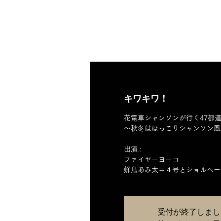
HOME
キワキワ！
花電車シャンソンが行く47都道
〜秋冬はほっこりシャンソン風
出演 :
ファイヤーヨーコ
受付が終了しまし