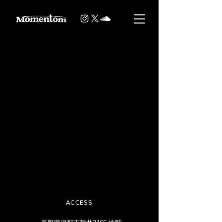
ACCESS