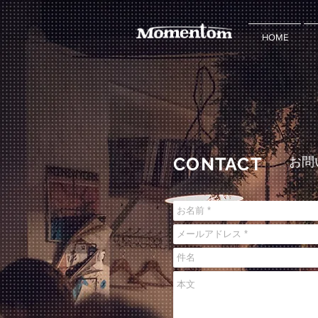
HOME
CONTACT
お​