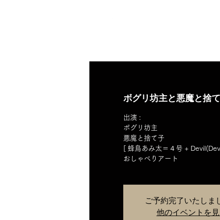
HOME
ボグリ坊主と悪魔と捨て子
出演 :
ボグリ坊主
悪魔と捨て子
[ 蜂鳥あみ太＝４号 + Devil(Devil D
おしゃべりアート
ご予約完了いたしま
他のイベントを見