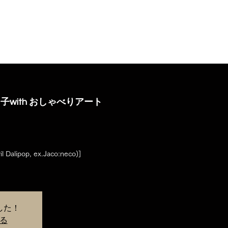
NEWS
FEATURE
UPCOMING
ABOUT
ACCESS
with おしゃべりアート
alipop, ex.Jaco:neco)]
した！
る