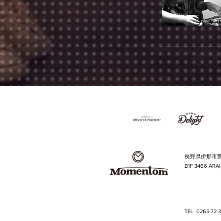
長野県伊那市荒井
B1F 3466 ARAI
TEL. 0265-72-