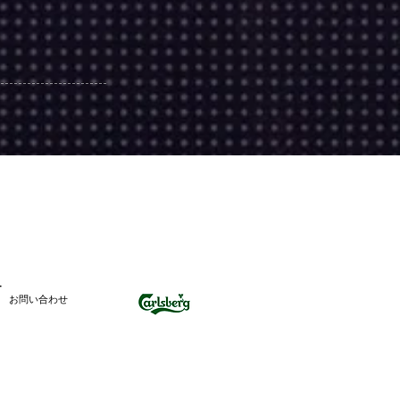
T
お問い合わせ